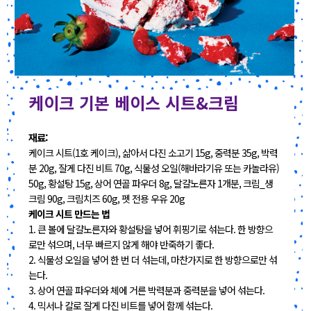
케이크 기본 베이스 시트&크림
재료:
케이크 시트(1호 케이크), 삶아서 다진 소고기 15g, 중력분 35g, 박력
분 20g, 잘게 다진 비트 70g, 식물성 오일(해바라기유 또는 카놀라유)
50g, 황설탕 15g, 상어 연골 파우더 8g, 달걀노른자 1개분, 크림_생
크림 90g, 크림치즈 60g, 펫 전용 우유 20g
케이크 시트 만드는 법
1. 큰 볼에 달걀노른자와 황설탕을 넣어 휘핑기로 섞는다. 한 방향으
로만 섞으며, 너무 빠르지 않게 해야 반죽하기 좋다.
2. 식물성 오일을 넣어 한 번 더 섞는데, 마찬가지로 한 방향으로만 섞
는다.
3. 상어 연골 파우더와 체에 거른 박력분과 중력분을 넣어 섞는다.
4. 믹서나 칼로 잘게 다진 비트를 넣어 함께 섞는다.