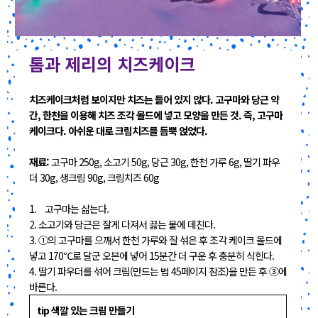
톰과 제리의 치즈케이크
치즈케이크처럼 보이지만 치즈는 들어 있지 않다. 고구마와 당근 약
간, 한천을 이용해 치즈 조각 몰드에 넣고 모양을 만든 것. 즉, 고구마
케이크다. 아쉬운 대로 크림치즈를 듬뿍 얹었다.
재료:
고구마 250g, 소고기 50g, 당근 30g, 한천 가루 6g, 딸기 파우
더 30g, 생크림 90g, 크림치즈 60g
1. 고구마는 삶는다.
2. 소고기와 당근은 잘게 다져서 끓는 물에 데친다.
3. ①의 고구마를 으깨서 한천 가루와 잘 섞은 후 조각 케이크 몰드에
넣고 170℃로 달군 오븐에 넣어 15분간 더 구운 후 충분히 식힌다.
4. 딸기 파우더를 섞어 크림(만드는 법 45페이지 참조)을 만든 후 ③에
바른다.
tip 색깔 있는 크림 만들기