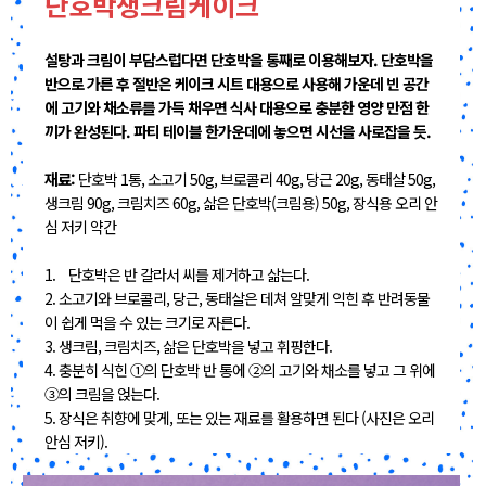
단호박생크림케이크
설탕과 크림이 부담스럽다면 단호박을 통째로 이용해보자. 단호박을
반으로 가른 후 절반은 케이크 시트 대용으로 사용해 가운데 빈 공간
에 고기와 채소류를 가득 채우면 식사 대용으로 충분한 영양 만점 한
끼가 완성된다. 파티 테이블 한가운데에 놓으면 시선을 사로잡을 듯.
재료:
단호박 1통, 소고기 50g, 브로콜리 40g, 당근 20g, 동태살 50g,
생크림 90g, 크림치즈 60g, 삶은 단호박(크림용) 50g, 장식용 오리 안
심 저키 약간
1. 단호박은 반 갈라서 씨를 제거하고 삶는다.
2. 소고기와 브로콜리, 당근, 동태살은 데쳐 알맞게 익힌 후 반려동물
이 쉽게 먹을 수 있는 크기로 자른다.
3. 생크림, 크림치즈, 삶은 단호박을 넣고 휘핑한다.
4. 충분히 식힌 ①의 단호박 반 통에 ②의 고기와 채소를 넣고 그 위에
③의 크림을 얹는다.
5. 장식은 취향에 맞게, 또는 있는 재료를 활용하면 된다 (사진은 오리
안심 저키).