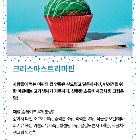
크리스마스트리머핀
사람들이 먹는 머핀의 컵 안쪽은 부드럽고 달콤하지만, 반려견을 위
한 머핀에는 고기 냄새가 가득하다. 산뜻한 초록색 시금치 향 크림은
덤!
재료
(컵케이크 4개 분량):
삶아서 다진 소고기 30g, 중력분 35g, 박력분 20g, 식물성 오일(해바
라기유 또는 카놀라유) 50g, 황설탕 15g, 달걀노른자 1개분, 시금치·
생크림 약간씩