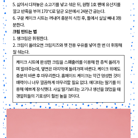
5. 삶아서 다져놓은 소고기를 넣고 섞은 뒤, 원형 1호 팬에 유산지를
깔고 반죽을 부어 170℃로 달군 오븐에서 24분간 굽는다.
6. 구운 케이크 시트는 꺼내어 충분히 식힌 후, 틀에서 살살 빼내 3등
분한다.
크림 만드는 법
1. 생크림은 휘핑한다.
2. 크림이 올라오면 크림치즈와 펫 전용 우유를 넣어 한 번 더 휘핑해
잘 섞는다.
케이크 시트에 완성한 크림을 스패출러를 이용해 한 층씩 올려가
며 발라주는데, 옆면은 마지막에 돌려가며 바른다. 케이크 위에도
충분히 바른 후 마무리한다. 홈메이드 케이크는 약간 엉성한 것이
매력이니 너무 깔끔하게 마무리할 필요 없다. 에디터는 딸기를 이
용해 예쁘게 장식햇다. 사실 딸기보다는 고기나 생선을 얹었을 때
갱얼쥐들의 기호성이 훨씬 높을 것이다.