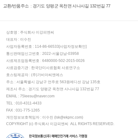
교환/반품주소
: 경기도 양평군 옥천면 사나사길 132번길 77
상호명 :
주식회사 이강피엔씨
대표자 :
이수진
사업자등록번호 :
114-86-66533
[사업자정보확인]
통신판매업신고번호 :
2022-서울강남-03958
사료제조업등록번호 :
6480000-502-2015-0026
사료검증기관 :
한국단미사료협회 사료연구소
호스팅제공자 :
(주)가비아씨엔에스
주소 :
서울특별시 강남구 언주로 563원에디션 강남 135호
제조사 주소 :
경기도 양평군 옥천면 사나사길 132번길 77
EMAIL :
75leesu@naver.com
TEL :
010-4311-4433
FAX :
031-775-1265
개인정보보호책임자 :
이수진 (
lsk@ekpnc.com
)
COPYRIGHT (c)
주식회사 이강피엔씨
ALL RIGHTS RESERVED.