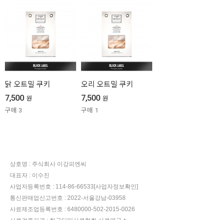
닭 오트밀 쿠키
오리 오트밀 쿠키
7,500
7,500
원
원
구매
3
구매
1
상호명 :
주식회사 이강피엔씨
대표자 :
이수진
사업자등록번호 :
114-86-66533
[사업자정보확인]
통신판매업신고번호 :
2022-서울강남-03958
사료제조업등록번호 :
6480000-502-2015-0026