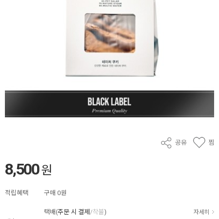
공유
찜
8,500
원
적립혜택
구매
0원
택배(
주문 시 결제
/
착불
)
자세히