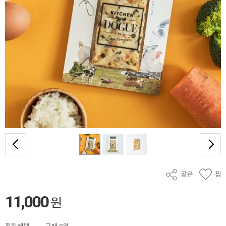
공유
찜
11,000
원