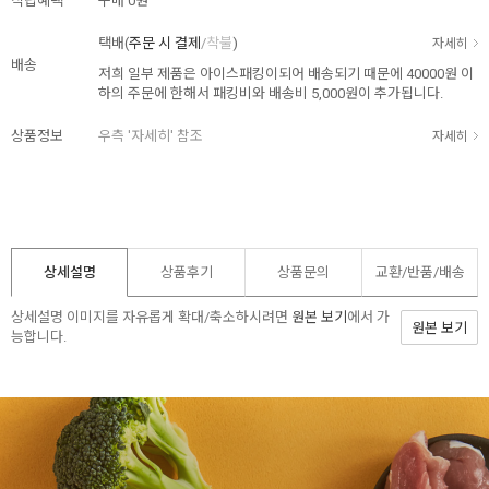
적립혜택
구매
0원
택배(
주문 시 결제
/
착불
)
자세히
배송
저희 일부 제품은 아이스패킹이되어 배송되기 때문에 40000원 이
하의 주문에 한해서 패킹비와 배송비 5,000원이 추가됩니다.
상품정보
우측 '자세히' 참조
자세히
상세설명
상품후기
상품문의
교환/반품/
배송
상세설명 이미지를 자유롭게 확대/축소하시려면
원본 보기
에서 가
원본 보기
능합니다.