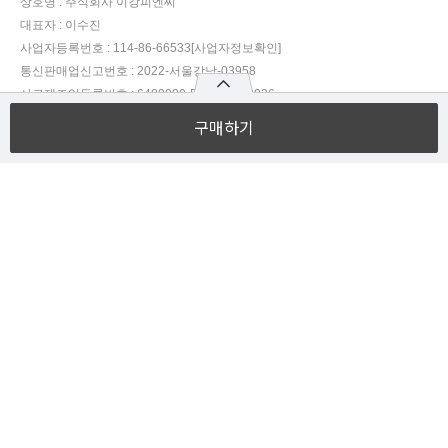
상호명 :
주식회사 이강피엔씨
대표자 :
이수진
사업자등록번호 :
114-86-66533
[사업자정보확인]
통신판매업신고번호 :
2022-서울강남-03958
사료제조업등록번호 :
6480000-502-2015-0026
사료검증기관 :
한국단미사료협회 사료연구소
구매하기
호스팅제공자 :
(주)가비아씨엔에스
주소 :
서울특별시 강남구 언주로 563원에디션 강남 135호
제조사 주소 :
경기도 양평군 옥천면 사나사길 132번길 77
EMAIL :
75leesu@naver.com
TEL :
010-4311-4433
FAX :
031-775-1265
개인정보보호책임자 :
이수진 (
lsk@ekpnc.com
)
COPYRIGHT (c)
주식회사 이강피엔씨
ALL RIGHTS RESERVED.