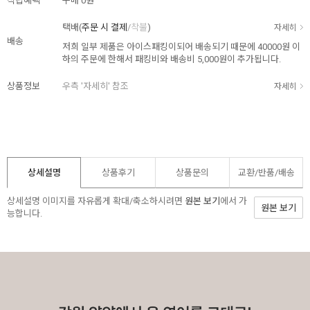
적립혜택
구매
0원
택배(
주문 시 결제
/
착불
)
자세히
배송
저희 일부 제품은 아이스패킹이되어 배송되기 때문에 40000원 이
하의 주문에 한해서 패킹비와 배송비 5,000원이 추가됩니다.
상품정보
우측 '자세히' 참조
자세히
상세설명
상품후기
상품문의
교환/반품/
배송
상세설명 이미지를 자유롭게 확대/축소하시려면
원본 보기
에서 가
원본 보기
능합니다.