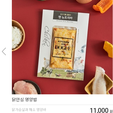
닭안심 영양밥
11,000
닭가슴살과 채소 영양바
원