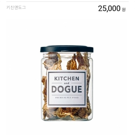
25,000
키친앤도그
원