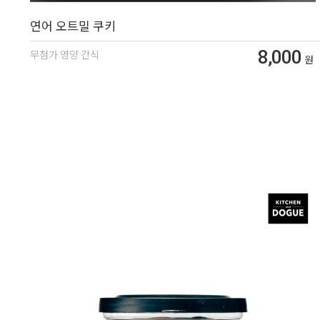
연어 오트밀 쿠키
8,000
무첨가 영양 간식
원