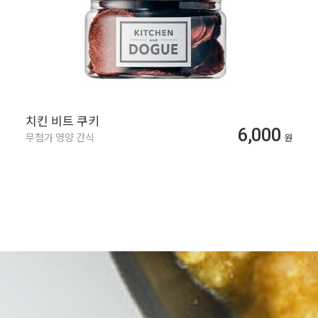
치킨 비트 쿠키
6,000
무첨가 영양 간식
원