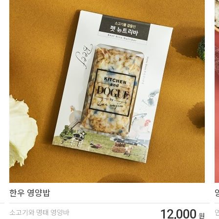
한우 영양밥
12,000
소고기와 명태 영양바
원