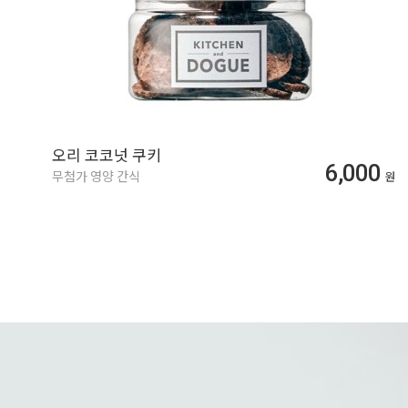
오리 코코넛 쿠키
6,000
무첨가 영양 간식
원