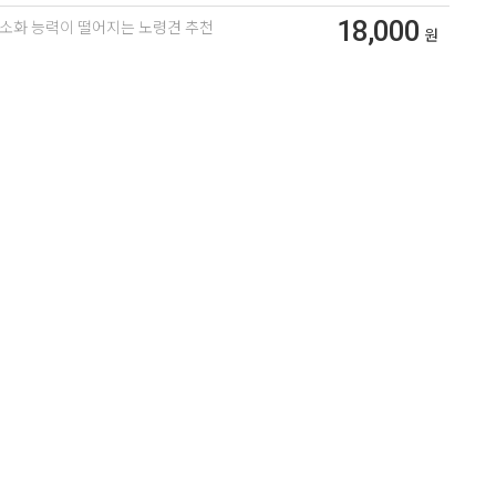
18,000
소화 능력이 떨어지는 노령견 추천
원