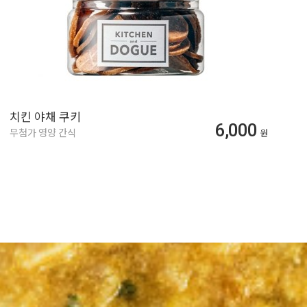
치킨 야채 쿠키
6,000
무첨가 영양 간식
원